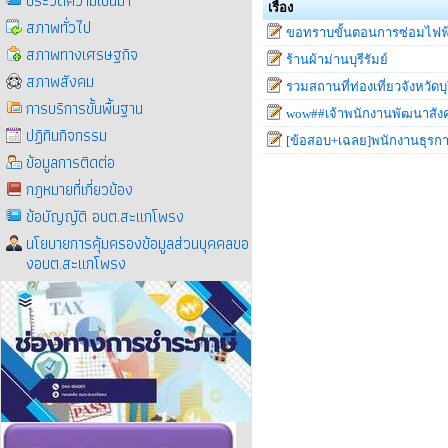
ประวัติความเป็นมา
เรื่อง
สภาพทั่วไป
ขอทราบขั้นตอนการซ่อมไฟฟ
สภาพทางเศรษฐกิจ
ร้านผ้าม่านบุรีรัมย์
สภาพสังคม
รวมสถานที่ท่องเที่ยวจังหวัดบุร
การบริการขั้นพื้นฐาน
wow##เจ้าพนักงานพัฒนาสังค
ปฏิทินกิจกรรม
[ข้อสอบ+เฉลย]พนักงานธุรกา
ข้อมูลการติดต่อ
กฎหมายที่เกี่ยวข้อง
ข้อบัญญัติ อบต.สะแกโพรง
นโยบายการคุ้มครองข้อมูลส่วนบุคคลขอ
งอบต.สะแกโพรง