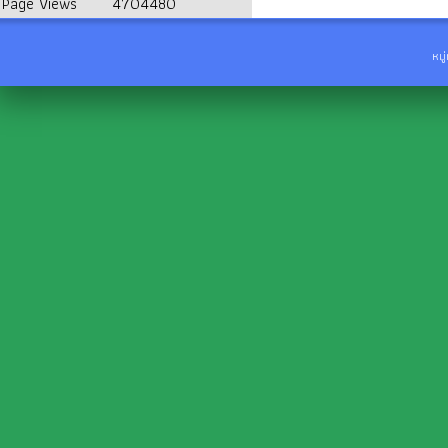
Page Views
4704480
หมู